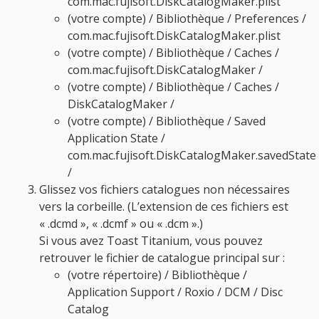
com.mac.fujisoft.DiskCatalogMaker.plist
(votre compte) / Bibliothèque / Preferences /
com.mac.fujisoft.DiskCatalogMaker.plist
(votre compte) / Bibliothèque / Caches /
com.mac.fujisoft.DiskCatalogMaker /
(votre compte) / Bibliothèque / Caches /
DiskCatalogMaker /
(votre compte) / Bibliothèque / Saved
Application State /
com.mac.fujisoft.DiskCatalogMaker.savedState
/
Glissez vos fichiers catalogues non nécessaires
vers la corbeille. (L’extension de ces fichiers est
« .dcmd », « .dcmf » ou « .dcm ».)
Si vous avez Toast Titanium, vous pouvez
retrouver le fichier de catalogue principal sur :
(votre répertoire) / Bibliothèque /
Application Support / Roxio / DCM / Disc
Catalog