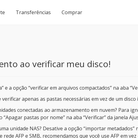
te
Transferências
Comprar
nto ao verificar meu disco!
 e a opção “verificar em arquivos compactados” na aba “Veri
 verificar apenas as pastas necessárias em vez de um disco i
m unidades conectadas ao armazenamento em nuvem? Para ign
“Apagar pastas por nome” na aba “Verificar” da janela Ajus
 uma unidade NAS? Desative a opção “importar metadados” na 
 de rede AFP e SMB, recomendamos que você use AFP em ve