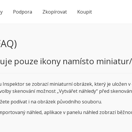
ky
Podpora
Zkopírovat
Koupit
FAQ)
zuje pouze ikony namísto miniatu
 Inspektor se zobrazí miniaturní obrázek, který je uložen v 
dvolby skenování možnost „Vytvářet náhledy“ před skenován
ůžete podívat i na obrázek původního souboru.
mportovaný náhled, aplikace v panelu náhled zobrazí běžno