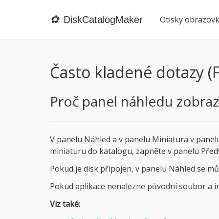
✿
DiskCatalogMaker
Otisky obrazov
Často kladené dotazy (
Proč panel náhledu zobra
V panelu Náhled a v panelu Miniatura v panelu
miniaturu do katalogu, zapněte v panelu Pře
Pokud je disk připojen, v panelu Náhled se m
Pokud aplikace nenalezne původní soubor a i
Viz také: