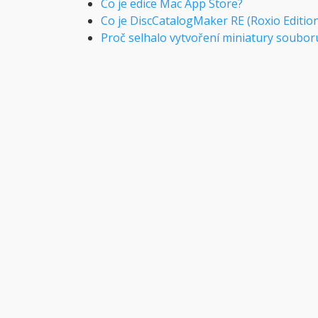
Co je edice Mac App Store?
Co je DiscCatalogMaker RE (Roxio Edition
Proč selhalo vytvoření miniatury soubor