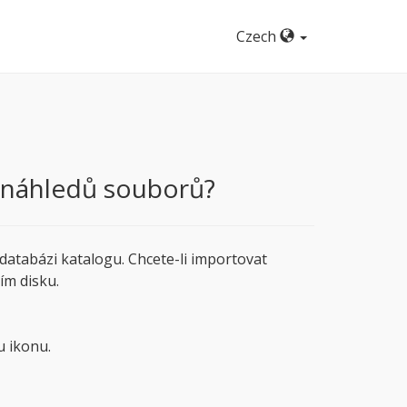
Czech
r/náhledů souborů?
databázi katalogu. Chcete-li importovat
ím disku.
u ikonu.