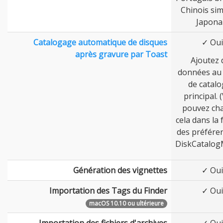
Chinois simp
Japona
Catalogage automatique de disques
✓ Oui
après gravure par Toast
Ajoutez 
données au 
de catal
principal. 
pouvez ch
cela dans la 
des préfére
DiskCatalog
Génération des vignettes
✓ Oui
Importation des Tags du Finder
✓ Oui
macOS 10.10 ou ultérieure