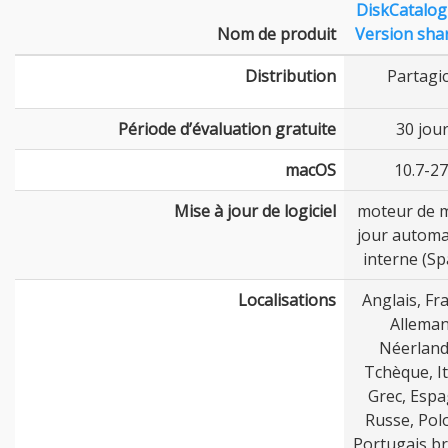
DiskCatalo
Nom de produit
Version sha
Distribution
Partagic
Période d’évaluation gratuite
30 jou
macOS
10.7-27
Mise à jour de logiciel
moteur de m
jour automa
interne (Sp
Localisations
Anglais, Fra
Alleman
Néerland
Tchèque, It
Grec, Espa
Russe, Pol
Portugais br