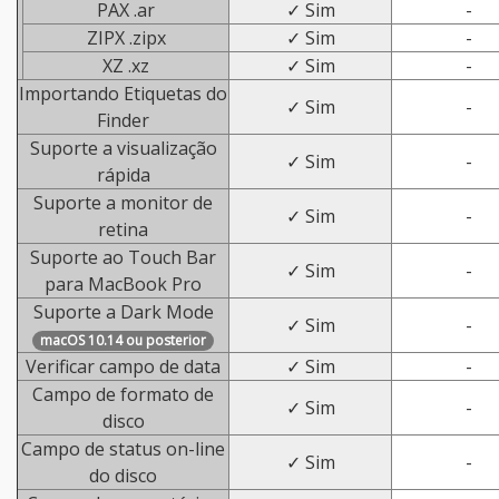
PAX .ar
✓ Sim
-
ZIPX .zipx
✓ Sim
-
XZ .xz
✓ Sim
-
Importando Etiquetas do
✓ Sim
-
Finder
Suporte a visualização
✓ Sim
-
rápida
Suporte a monitor de
✓ Sim
-
retina
Suporte ao Touch Bar
✓ Sim
-
para MacBook Pro
Suporte a Dark Mode
✓ Sim
-
macOS 10.14 ou posterior
Verificar campo de data
✓ Sim
-
Campo de formato de
✓ Sim
-
disco
Campo de status on-line
✓ Sim
-
do disco