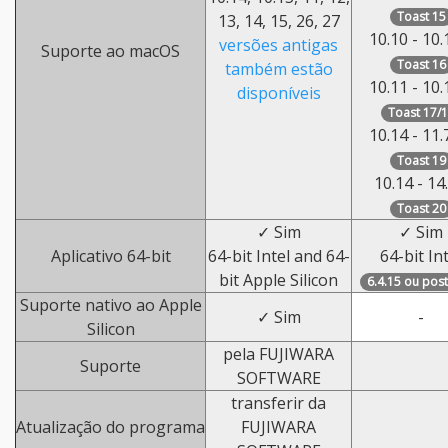
Toast 15
13, 14, 15, 26, 27
10.10 - 10.
versões antigas
Suporte ao macOS
Toast 16
também estão
10.11 - 10.
disponíveis
Toast 17/
10.14 - 11.
Toast 19
10.14 - 14
Toast 20
✓ Sim
✓ Sim
Aplicativo 64-bit
64-bit Intel and 64-
64-bit In
bit Apple Silicon
6.4.15 ou post
Suporte nativo ao Apple
✓ Sim
-
Silicon
pela FUJIWARA
Suporte
SOFTWARE
transferir da
Atualização do programa
FUJIWARA