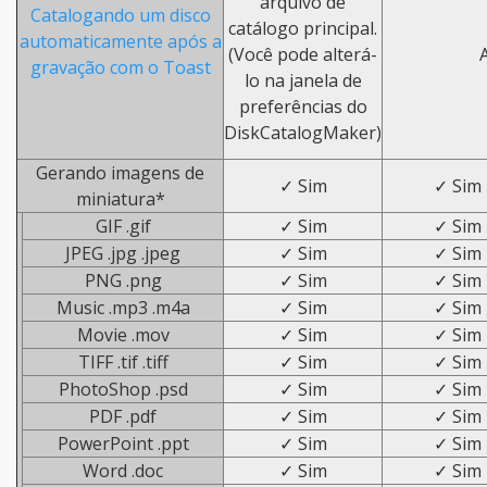
arquivo de
Catalogando um disco
catálogo principal.
automaticamente após a
(Você pode alterá-
gravação com o Toast
lo na janela de
preferências do
DiskCatalogMaker)
Gerando imagens de
✓ Sim
✓ Sim
miniatura*
GIF .gif
✓ Sim
✓ Sim
JPEG .jpg .jpeg
✓ Sim
✓ Sim
PNG .png
✓ Sim
✓ Sim
Music .mp3 .m4a
✓ Sim
✓ Sim
Movie .mov
✓ Sim
✓ Sim
TIFF .tif .tiff
✓ Sim
✓ Sim
PhotoShop .psd
✓ Sim
✓ Sim
PDF .pdf
✓ Sim
✓ Sim
PowerPoint .ppt
✓ Sim
✓ Sim
Word .doc
✓ Sim
✓ Sim