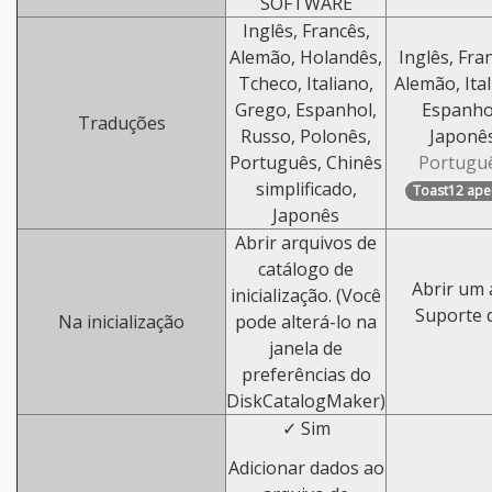
SOFTWARE
Inglês, Francês,
Alemão, Holandês,
Inglês, Fra
Tcheco, Italiano,
Alemão, Ital
Grego, Espanhol,
Espanho
Traduções
Russo, Polonês,
Japonê
Português, Chinês
Portugu
simplificado,
Toast12 ape
Japonês
Abrir arquivos de
catálogo de
Abrir um 
inicialização. (Você
Suporte d
Na inicialização
pode alterá-lo na
janela de
preferências do
DiskCatalogMaker)
✓ Sim
Adicionar dados ao