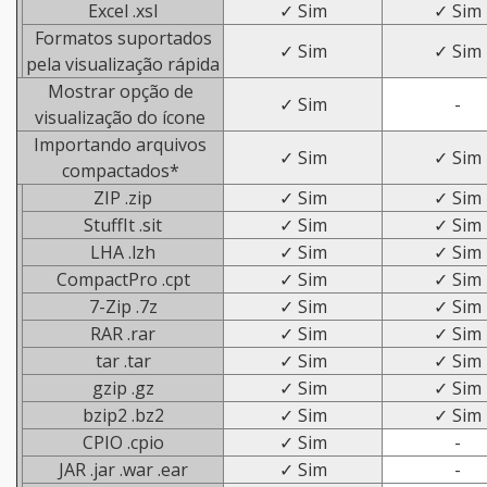
Excel .xsl
✓ Sim
✓ Sim
Formatos suportados
✓ Sim
✓ Sim
pela visualização rápida
Mostrar opção de
✓ Sim
-
visualização do ícone
Importando arquivos
✓ Sim
✓ Sim
compactados*
ZIP .zip
✓ Sim
✓ Sim
StuffIt .sit
✓ Sim
✓ Sim
LHA .lzh
✓ Sim
✓ Sim
CompactPro .cpt
✓ Sim
✓ Sim
7-Zip .7z
✓ Sim
✓ Sim
RAR .rar
✓ Sim
✓ Sim
tar .tar
✓ Sim
✓ Sim
gzip .gz
✓ Sim
✓ Sim
bzip2 .bz2
✓ Sim
✓ Sim
CPIO .cpio
✓ Sim
-
JAR .jar .war .ear
✓ Sim
-