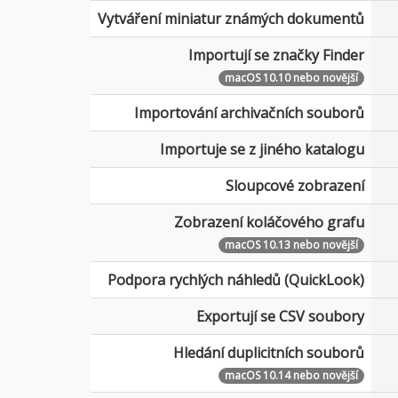
Vytváření miniatur známých dokumentů
Importují se značky Finder
macOS 10.10 nebo novější
Importování archivačních souborů
Importuje se z jiného katalogu
Sloupcové zobrazení
Zobrazení koláčového grafu
macOS 10.13 nebo novější
Podpora rychlých náhledů (QuickLook)
Exportují se CSV soubory
Hledání duplicitních souborů
macOS 10.14 nebo novější