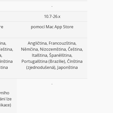
-
10.7-26.x
re
pomocí Mac App Store
ina,
Angličtina, Francouzština,
eština,
Němčina, Nizozemština, Čeština,
a,
Italština, Španělština,
ínština
Portugalština (Brazílie), Čínština
tina
(zjednodušená), Japonština
-
vního
ní lze
ikace)