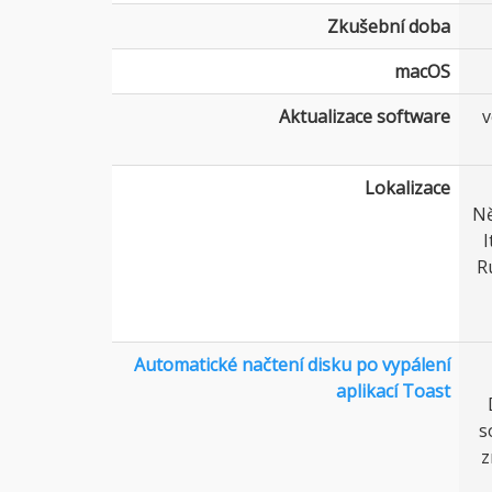
Zkušební doba
macOS
Aktualizace software
v
Lokalizace
Ně
I
R
Automatické načtení disku po vypálení
aplikací Toast
s
z