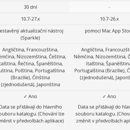
30 dní
-
10.7-27.x
10.7-26.x
estavěný aktualizační nástroj
pomocí Mac App Sto
(Sparkle)
Angličtina, Francouzština,
Angličtina, Francouzšt
mčina, Nizozemština, Čeština,
Němčina, Nizozemština, Č
talština, Řečtina, Španělština,
Italština, Španělštin
uština, Polština, Portugalština
Portugalština (Brazílie), Č
(Brazílie), Čínština
(zjednodušená), Japonš
(zjednodušená), Japonština
✓ Ano
✓ Ano
Data se přidávají do hlavního
Data se přidávají do hla
ouboru katalogu. (Chování lze
souboru katalogu. (Chová
měnit v předvolbách aplikace)
změnit v předvolbách apl