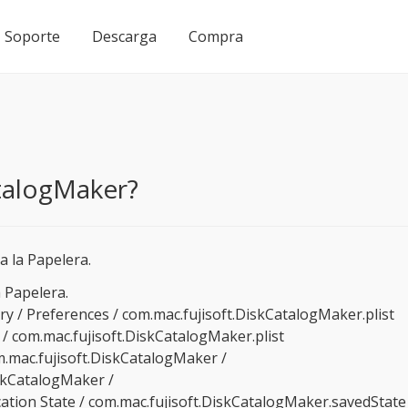
Soporte
Descarga
Compra
talogMaker?
a la Papelera.
a Papelera.
ry / Preferences / com.mac.fujisoft.DiskCatalogMaker.plist
 / com.mac.fujisoft.DiskCatalogMaker.plist
m.mac.fujisoft.DiskCatalogMaker /
iskCatalogMaker /
cation State / com.mac.fujisoft.DiskCatalogMaker.savedState