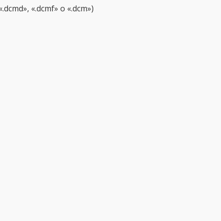
«.dcmd», «.dcmf» o «.dcm»)