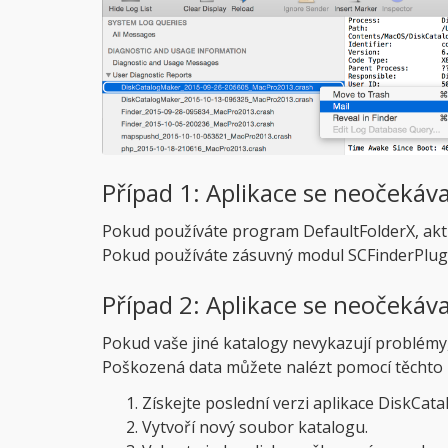
Případ 1: Aplikace se neočekáv
Pokud používáte program DefaultFolderX, aktua
Pokud používáte zásuvný modul SCFinderPlugin
Případ 2: Aplikace se neočekáv
Pokud vaše jiné katalogy nevykazují problém
Poškozená data můžete nalézt pomocí těchto 
Získejte poslední verzi aplikace DiskCat
Vytvoří nový soubor katalogu.