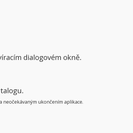
evíracím dialogovém okně.
atalogu.
ena neočekávaným ukončením aplikace.