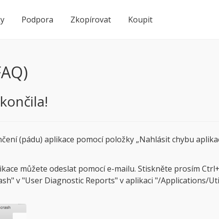
ky
Podpora
Zkopírovat
Koupit
FAQ)
končila!
ní (pádu) aplikace pomocí položky „Nahlásit chybu aplika
ace můžete odeslat pomocí e-mailu. Stiskněte prosím Ctrl+
v "User Diagnostic Reports" v aplikaci "/Applications/Util