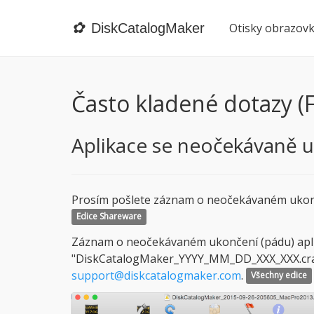
✿
DiskCatalogMaker
Otisky obrazov
Často kladené dotazy (
Aplikace se neočekávaně u
Prosím pošlete záznam o neočekávaném ukonče
Edice Shareware
Záznam o neočekávaném ukončení (pádu) aplik
"DiskCatalogMaker_YYYY_MM_DD_XXX_XXX.crash" 
support@diskcatalogmaker.com
.
Všechny edice