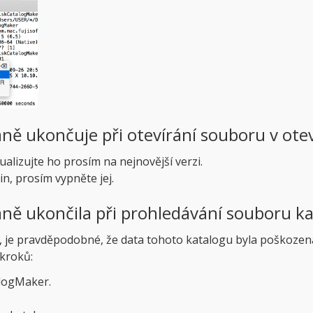
aně ukončuje při otevírání souboru v ot
lizujte ho prosím na nejnovější verzi.
, prosím vypněte jej.
aně ukončila při prohledávání souboru k
y, je pravděpodobné, že data tohoto katalogu byla poškoz
kroků:
alogMaker.