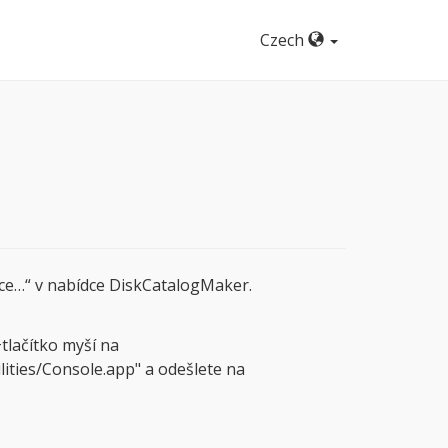
Czech
ce…“ v nabídce DiskCatalogMaker.
tlačítko myší na
ities/Console.app" a odešlete na