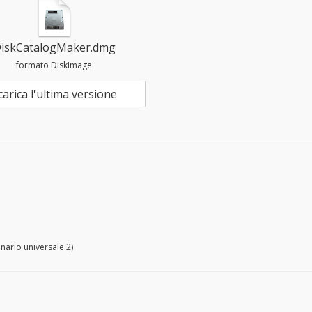
iskCatalogMaker.dmg
formato DiskImage
carica l'ultima versione
inario universale 2)